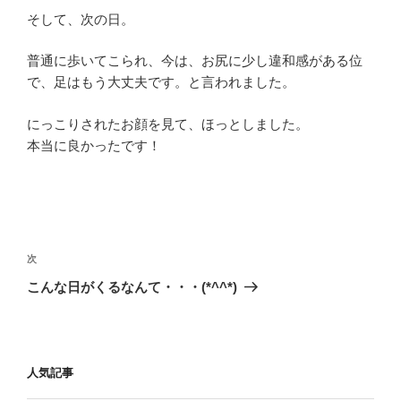
そして、次の日。
普通に歩いてこられ、今は、お尻に少し違和感がある位
で、足はもう大丈夫です。と言われました。
にっこりされたお顔を見て、ほっとしました。
本当に良かったです！
投
稿
次
次
ナ
の
こんな日がくるなんて・・・(*^^*)
ビ
投
稿
ゲ
ー
人気記事
シ