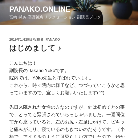
コ
PANAKO.ONLINE
ン
宮崎 鍼灸 高野鍼灸リラクセーション 副院長ブログ
テ
ン
ツ
投
2019年1月29日
投稿者:
PANAKO
へ
稿
はじめまして ♪
ス
日:
キ
ッ
こんにちは！
プ
副院長の Takano Yōkoです。
院内では、Yōko先生と呼ばれています。
これから、時々院内の様子など、つづっていこうかと思
っていますので、宜しくお願いいたします(^^)
先日来院された女性の方なのですが、針は初めてとの事
で、とっても緊張されていらっしゃいました。一週間位
前から座っていると、左のお尻～左足にかけて、ピキッ
と痛みが走り、寝ているのもきついのだそうです。（小
柄で、アイドルのように可愛らしい方でしたので、歩か